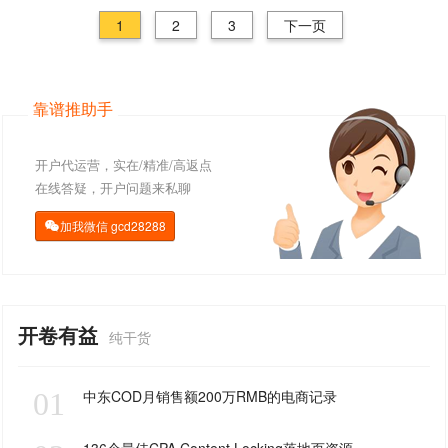
1
2
3
下一页
靠谱推助手
开户代运营，实在/精准/高返点
在线答疑，开户问题来私聊
加我微信
gcd28288

开卷有益
纯干货
01
中东COD月销售额200万RMB的电商记录