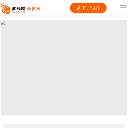
开户试投

导
航
首 页

跨境平台
独立站
B2B
推广
外贸百科
当前位置：
首页
>
外贸平台
>
速卖通
