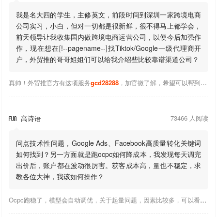
我是名大四的学生，主修英文，前段时间到深圳一家跨境电商
公司实习，小白，但对一切都是很新鲜，很不得马上都学会，
前天领导让我收集国内做跨境电商运营公司，以便今后加强作
作，现在想在[!--pagename--]找Tiktok/Google一级代理商开
户，外贸推的哥哥姐姐们可以给我介绍些比较靠谱渠道公司？
真帅！外贸推官方有这项服务
gcd28288
，加官微了解，希望可以帮到你！
高诗语
73466 人阅读

问点技术性问题，Google Ads、Facebook高质量转化关键词
如何找到？另一方面就是跑ocpc如何降成本，我发现每天调完
出价后，账户都在波动很厉害。获客成本高，量也不稳定，求
教各位大神，我该如何操作？
Ocpc跑稳了，模型会自动调优，关于起量问题，因素比较多，可以看下靠谱推大神出的干货文章，都是经验总结，应该可以找到对应解决。