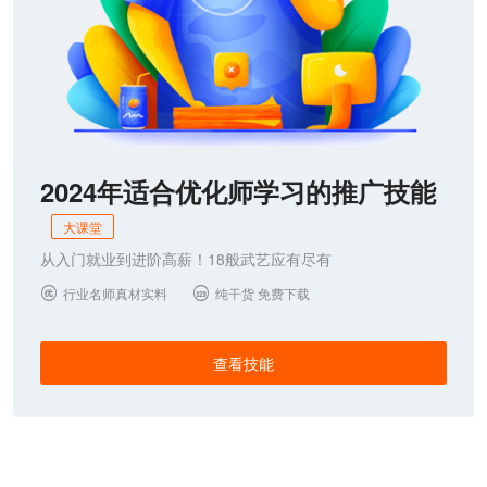
2024年适合优化师学习的推广技能
大课堂
从入门就业到进阶高薪！18般武艺应有尽有
行业名师真材实料
纯干货 免费下载


查看技能