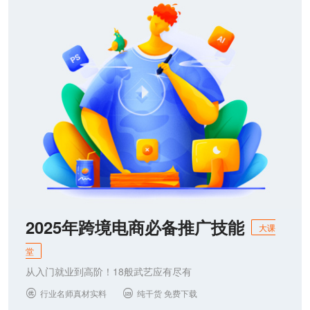
联系我们
2025年跨境电商必备推广技能
大课
堂
从入门就业到高阶！18般武艺应有尽有
行业名师真材实料
纯干货 免费下载

