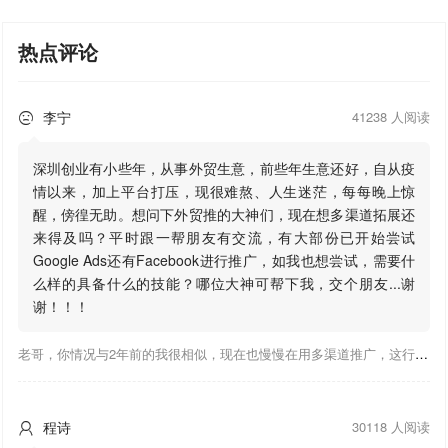
热点评论
李宁
41238 人阅读

深圳创业有小些年，从事外贸生意，前些年生意还好，自从疫
情以来，加上平台打压，现很难熬、人生迷茫，每每晚上惊
醒，傍徨无助。想问下外贸推的大神们，现在想多渠道拓展还
来得及吗？平时跟一帮朋友有交流，有大部份已开始尝试
Google Ads还有Facebook进行推广，如我也想尝试，需要什
么样的具备什么的技能？哪位大神可帮下我，交个朋友...谢
谢！！！
老哥，你情况与2年前的我很相似，现在也慢慢在用多渠道推广，这行有钱景，你有基础上手会比较快，不必担心。至于Google还是Facebook哪好上手，我是Google广告入手，现在迷上外贸推关注大神们的营销推广干货。有空你也可多泡下这站，真能学到不少东西；希望可以帮到你！
程诗
30118 人阅读
